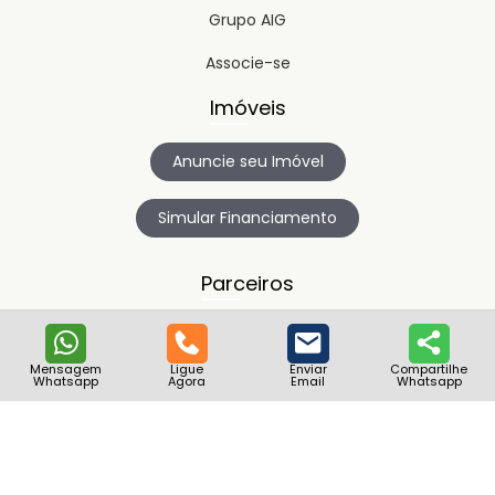
Grupo AIG
Associe-se
Imóveis
Anuncie seu Imóvel
Simular Financiamento
Parceiros
Mensagem
Ligue
Enviar
Compartilhe
Whatsapp
Agora
Email
Whatsapp
Copyright © 2023
Timipro.
Todos os direitos registrados.
Versão