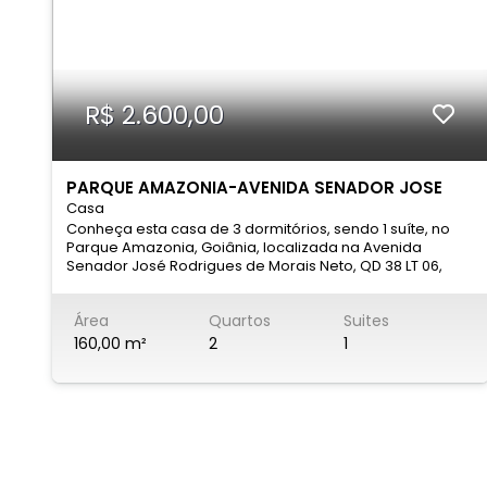
062 98413-1881 (whatsapp)
jucegyn@hotmail.com
R$ 2.600,00
PARQUE AMAZONIA-AVENIDA SENADOR JOSE
Casa
RODRIGUES DE MORAIS NETO
Conheça esta casa de 3 dormitórios, sendo 1 suíte, no
Parque Amazonia, Goiânia, localizada na Avenida
Senador José Rodrigues de Morais Neto, QD 38 LT 06,
próximo à Praça da Cemaco. Uma oportunidade de
morar com conforto, praticidade e excelente custo-
Área
Quartos
Suites
benefício, ideal para quem busca um lar acolhedor e
bem localizado. CASA COM 03 QUARTOS, SENDO 1 SUÍTE,
160,00 m²
2
1
SALA, COPA, BANHEIRO SOCIAL, COZINHA, DESPENSA, ÁREA
DE SERVIÇO, QUINTAL, GARAGEM PARA 02 CARROS. Para
mais informações (62)99266-8979 Fazemos parcerias
com corretores credenciados.