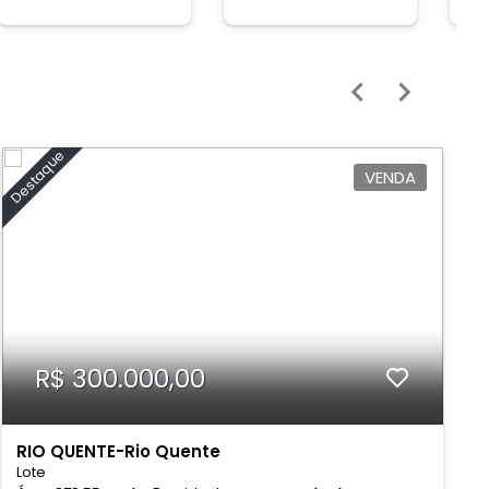
Destaque
De
VENDA
R$ 300.000,00
RIO QUENTE-Rio Quente
Lote
L