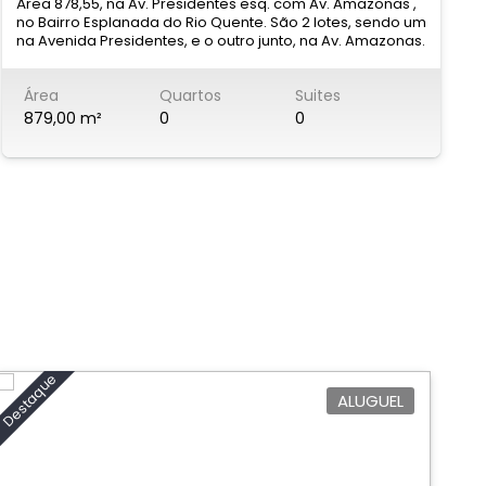
Área 878,55, na Av. Presidentes esq. com Av. Amazonas ,
E
no Bairro Esplanada do Rio Quente. São 2 lotes, sendo um
E
na Avenida Presidentes, e o outro junto, na Av. Amazonas.
G
Próximo ao aeroporto.Ao lado Condomínio Stay House
l
(mesma quadra)
p
Área
Quartos
Suites
p
r
879,00 m²
0
0
m
p
V
a
d
e
p
E
e
á
t
p
l
p
Destaque
t
ALUGUEL
o
r
v
u
l