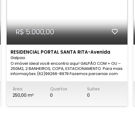
próximo de centros comerciais, bancos, escolas e áreas
de lazer, facilitando suas rotinas e passeios. A
localização central garante facilidade de deslocamento
para todas as regiões da cidade, com fácil acesso às
principais vias e transporte público. (CE)
R$ 5.000,00
RESIDENCIAL PORTAL SANTA RITA-Avenida
Galpao
Orlando Marques de Abreu
O imóvel ideal você encontra aqui! GALPÃO COM + OU –
250M2, 2 BANHEIROS, COPA, ESTACIONAMENTO. Para mais
informações (62)99266-8979 Fazemos parcerias com
corretores credenciados.
Área
Quartos
Suites
250,00 m²
0
0