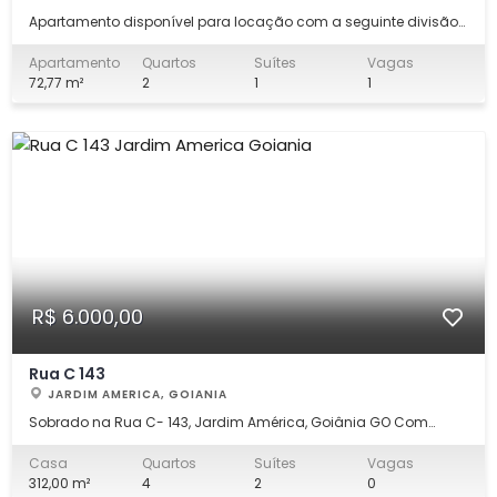
Apartamento disponível para locação com a seguinte divisão
01 sala, 01 sacada, 01 banheiro social, 01 banheiro suíte, 02
quartos, 01 cozinha, 01 área de serviço, 01 garagem. Não perca
Apartamento
Quartos
Suítes
Vagas
essa oportunidade! Agende uma visita com um de nossos
72,77 m²
2
1
1
especialistas!
R$ 6.000,00
Rua C 143
JARDIM AMERICA, GOIANIA
Sobrado na Rua C- 143, Jardim América, Goiânia GO Com
localização privilegiada e excelente visibilidade, bem
iluminada, com pé de maga, acerola, jabuticaba, coco com
Casa
Quartos
Suítes
Vagas
área de estacionamento para uns 5 carros. Com pintura nova,
312,00 m²
4
2
0