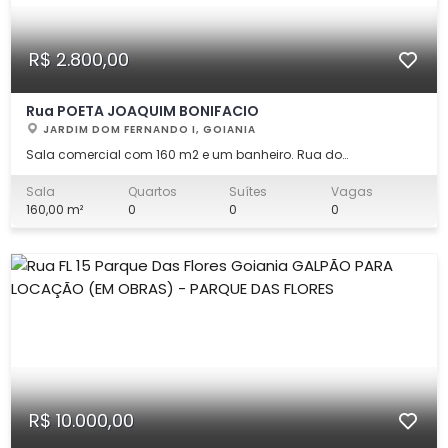
R$ 2.800,00
Rua POETA JOAQUIM BONIFACIO
JARDIM DOM FERNANDO I, GOIANIA
Sala comercial com 160 m2 e um banheiro. Rua do
supermercado Barbosa, próximo ao Centro comercial da Vila
Concordia e Bretas Vila Pedroso, avenida Anápolis.
Sala
Quartos
Suítes
Vagas
160,00 m²
0
0
0
R$ 10.000,00