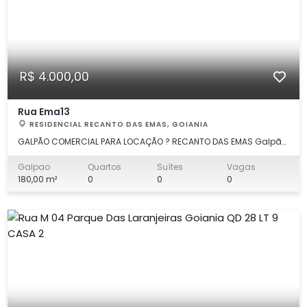
R$ 4.000,00
Rua Ema13
RESIDENCIAL RECANTO DAS EMAS, GOIANIA
GALPÃO COMERCIAL PARA LOCAÇÃO ? RECANTO DAS EMAS Galpão
com 180 m² de área. Características do imóvel: 200 m² de área;
2 banheiros; 6m² pé direito; Entre em contato para mais
Galpao
Quartos
Suítes
Vagas
informações ou para agendar uma visita! IMPERIAL IMÓVEIS
180,00 m²
0
0
0
CRECI-J 7561