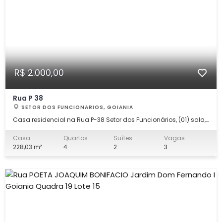
R$ 2.000,00
Rua P 38
SETOR DOS FUNCIONARIOS, GOIANIA
Casa residencial na Rua P-38 Setor dos Funcionários, (01) sala,
(01) banheiro social, (04) quatros sendo (02) suítes, (01) cozinha,
(01) área de serviço, (01) despensa, vaga de garagem para 03
Casa
Quartos
Suítes
Vagas
carros. Não perca essa oportunidade! Agende uma visita com
228,03 m²
4
2
3
um de nossos es