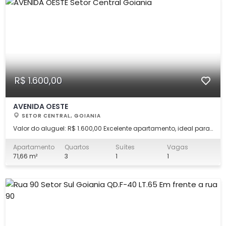
R$ 1.600,00
AVENIDA OESTE
SETOR CENTRAL, GOIANIA
Valor do aluguel: R$ 1.600,00 Excelente apartamento, ideal para
quem busca conforto, praticidade e uma ótima distribuição
dos ambientes. O imóvel dispõe de: Ampla sala de estar; 03
Apartamento
Quartos
Suítes
Vagas
quartos, sendo 01 suíte; 01 Banheiro social; 01 Cozinha funcional;
71,66 m²
3
1
1
01 Área de serviço;