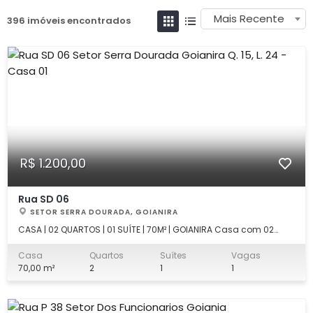
Mais Recente
396 imóveis encontrados
R$ 1.200,00
Rua SD 06
SETOR SERRA DOURADA, GOIANIRA
CASA | 02 QUARTOS | 01 SUÍTE | 70M² | GOIANIRA Casa com 02
quartos sendo 01 suíte; Sala; Cozinha; Banheiro social; Área de
Serviço e garagem.
Casa
Quartos
Suítes
Vagas
70,00 m²
2
1
1