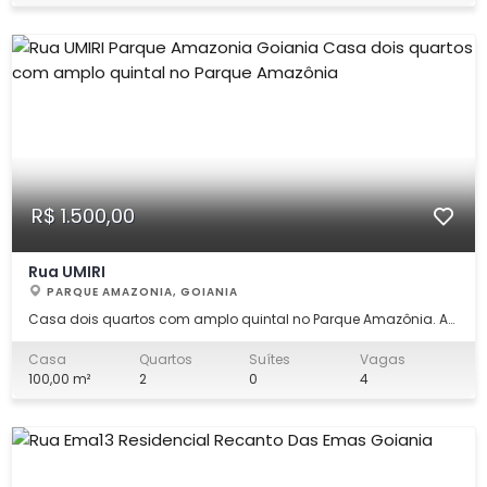
pronta para morar 02 carros (garagem) 01
R$ 1.500,00
Rua UMIRI
PARQUE AMAZONIA, GOIANIA
Casa dois quartos com amplo quintal no Parque Amazônia. A
casa possui dois quartos, banheiro social, sala de TV, sala de
jantar, cozinha, área de serviço, amplo quintal e garagem
Casa
Quartos
Suítes
Vagas
descoberta para até 5 carros com portão eletrônico. Se localiza
100,00 m²
2
0
4
na Rua Umiri, próximo a p