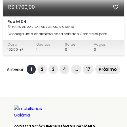
R$ 1.700,00
Rua M 04
PARQUE DAS LARANJEIRAS, GOIANIA
Conheça uma charmosa casa sobrado Comercial para
aluguel na Rua M 04, QD 28 LT 9, Casa 2, no Parque das
Laranjeiras, Goiânia. Uma oportunidade que une conforto,
Casa
Quartos
Suítes
Vagas
praticidade e bom custo-benefício em uma localização
102,00 m²
1
0
0
privilegiada, próxima ao Colégio Arco-Íris. PISO INF
Anterior
1
2
3
4
…
17
Próximo
ASSOCIAÇÃO IMOBILIÁRIAS GOIÂNIA