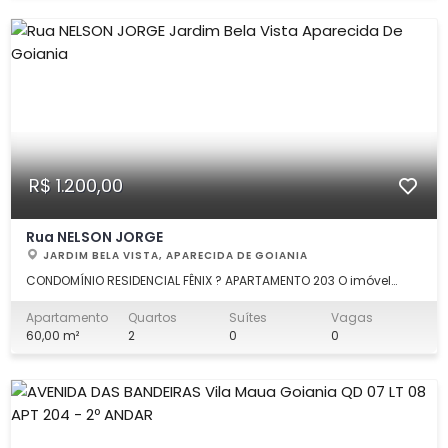
R$ 1.200,00
Rua NELSON JORGE
JARDIM BELA VISTA, APARECIDA DE GOIANIA
CONDOMÍNIO RESIDENCIAL FÊNIX ? APARTAMENTO 203 O imóvel
conta com: 02 quartos Sala Cozinha Banheiro social Hall de
circulação 01 vaga de garagem Entre em contato para
Apartamento
Quartos
Suítes
Vagas
agendar uma visita! IMPERIAL IMÓVEIS CJ 7561
60,00 m²
2
0
0