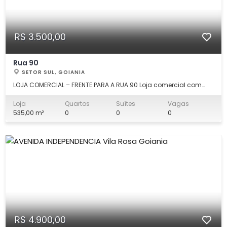
R$ 3.500,00
Rua 90
SETOR SUL, GOIANIA
LOJA COMERCIAL – FRENTE PARA A RUA 90 Loja comercial com
frente para a Rua 90, composta por 02 escritórios, 06 salas,
cozinha, 02 banheiros, quintal e portão fechado nos fundos.
Loja
Quartos
Suítes
Vagas
Possui forro em gesso na parte frontal e nos escritórios, piso
535,00 m²
0
0
0
cerâmico na loja principal e
R$ 4.900,00