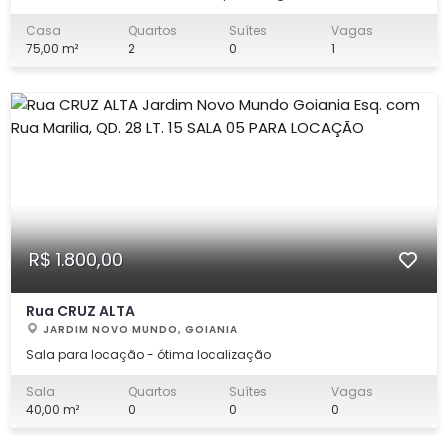
Qd. 24 Lt. 10, Casa 01, no bairro Jardim Vila Boa, em Goiânia.
Com 75 m² de conforto, ela oferece praticidade e um custo-
Casa
Quartos
Suítes
Vagas
benefício ideal para quem busca bem-estar e facilidade no dia
75,00 m²
2
0
1
a dia. - 2 quartos be
R$ 1.800,00
Rua CRUZ ALTA
JARDIM NOVO MUNDO, GOIANIA
Sala para locação - ótima localização
Sala
Quartos
Suítes
Vagas
40,00 m²
0
0
0