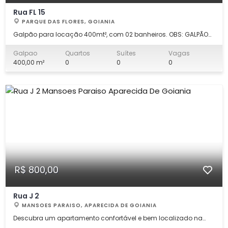
Rua FL 15
PARQUE DAS FLORES, GOIANIA
Galpão para locação 400mt², com 02 banheiros. OBS: GALPÃO
EM OBRAS
Galpao
Quartos
Suítes
Vagas
400,00 m²
0
0
0
R$ 800,00
Rua J 2
MANSOES PARAISO, APARECIDA DE GOIANIA
Descubra um apartamento confortável e bem localizado na
Rua J 2, Qd. 78 Lt. 20, no bairro Mansoes Paraíso, em Aparecida