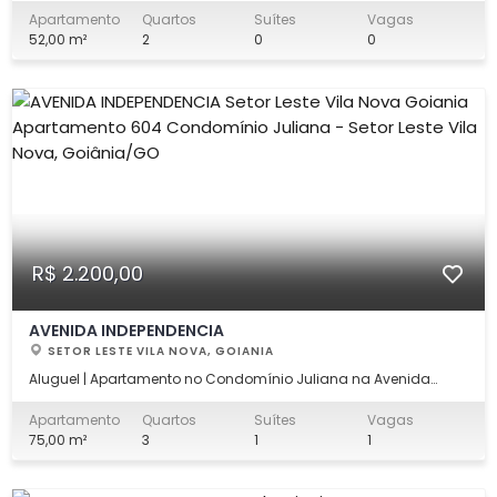
de Goiânia. Perfeito para quem busca praticidade, estilo de
Apartamento
Quartos
Suítes
Vagas
vida acolhedor e uma excelente oportunidade de custo-
52,00 m²
2
0
0
benefício, este imóvel combina funcio
R$ 2.200,00
AVENIDA INDEPENDENCIA
SETOR LESTE VILA NOVA, GOIANIA
Aluguel | Apartamento no Condomínio Juliana na Avenida
Independência no Setor Leste Vila Nova Apartamento com 03
quartos sendo um suíte, sala, cozinha, área de serviço, banheiro
Apartamento
Quartos
Suítes
Vagas
social e garagem. O imóvel possui armários em 02 quartos,
75,00 m²
3
1
1
sala e cozinha, ar condicionad