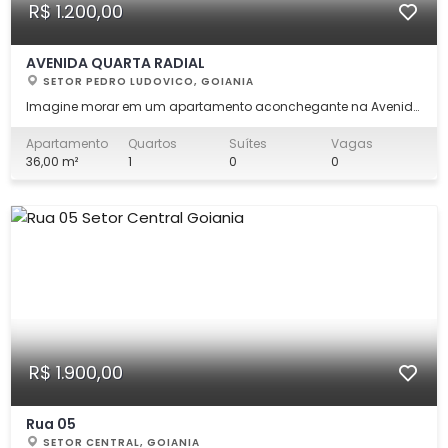
R$ 1.200,00
AVENIDA QUARTA RADIAL
SETOR PEDRO LUDOVICO, GOIANIA
Imagine morar em um apartamento aconchegante na Avenida
Quarta Radial, no Setor Pedro Ludovico, em Goiânia, com toda
praticidade e conforto que sua rotina merece. Com uma
Apartamento
Quartos
Suítes
Vagas
localização estratégica, este imóvel oferece uma excelente
36,00 m²
1
0
0
relação custo-benefício e um estilo de v
R$ 1.900,00
Rua 05
SETOR CENTRAL, GOIANIA