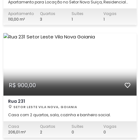
Apartamento para Locação no Setor Nova Suiça, Residencial
Montana. O imóvel conta com 3 quartos, sendo 1 suíte, todos
com armários planejados e 2 quartos com ar-condicionado.
Apartamento
Quartos
Suítes
Vagas
Possui sala ampla para dois ambientes com varanda
110,00 m²
3
1
1
integrada, lavabo, banheiro social, cozinh
R$ 900,00
Rua 231
SETOR LESTE VILA NOVA, GOIANIA
Casa com 2 quartos, sala, cozinha e banheiro social.
Casa
Quartos
Suítes
Vagas
206,01 m²
2
0
0