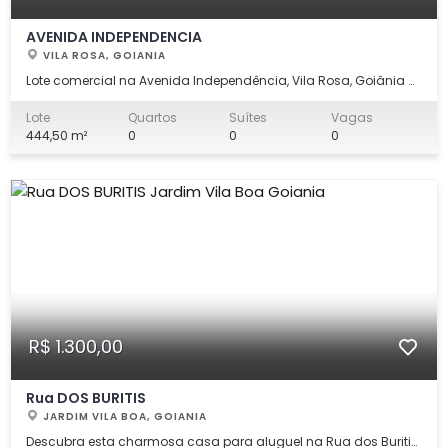
AVENIDA INDEPENDENCIA
VILA ROSA, GOIANIA
Lote comercial na Avenida Independência, Vila Rosa, Goiânia —
uma oportunidade de investir em uma localização estratégica,
alta visibilidade. Ideal para empreendimentos comerciais, com
Lote
Quartos
Suítes
Vagas
fácil acesso e excelente topografia. - 1 banheiro - Escritório com
444,50 m²
0
0
0
03 salas - Pi
R$ 1.300,00
Rua DOS BURITIS
JARDIM VILA BOA, GOIANIA
Descubra esta charmosa casa para aluguel na Rua dos Buritis,